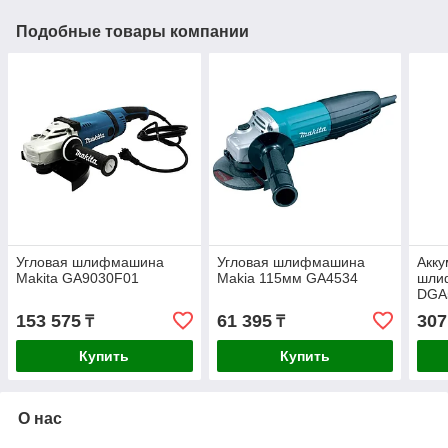
Подобные товары компании
Угловая шлифмашина
Угловая шлифмашина
Акку
Makita GA9030F01
Makia 115мм GA4534
шли
DGA
153 575
61 395
307
₸
₸
Купить
Купить
О нас