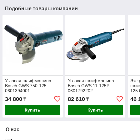
Подобные товары компании
Угловая шлифмашина
Угловая шлифмашина
Эксц
Bosch GWS 750-125
Bosch GWS 11-125P
шли
0601394001
0601792202
125
34 800
82 610
46 
₸
₸
Купить
Купить
О нас