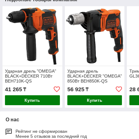
Ударная дрель "OMEGA"
Ударная дрель
Трим
BLACK+DECKER 710Вт
BLACK+DECKER "OMEGA"
GL3
BEH710K-QS
850Вт BEH850K-QS
41 265
56 925
28 
₸
₸
Купить
Купить
О нас
Рейтинг не сформирован
Менее 5 отзывов за последний год