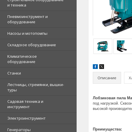
и техника
Пневмоинструмент и
оборудование
Насосы и мотопомпы
Складское оборудование
Климатическое
оборудование
Станки
Описание
Х
Лестницы, стремянки, вышки-
туры
Лобзиковая пила Mak
Садовая техника и
под нагрузкой. Скво
инструмент
высокой производите
Электроинструмент
Генераторы
Преимущества: