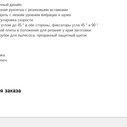
чный дизайн
азная рукоятка с резиновыми вставками
дель с низким уровнем вибрации и шума
гулировка скорости
углом до 45 ° в обе стороны, фиксаторы угла 45 ° и 90 °
ой плиты в положения для резания у края заготовки
рубок для пылесоса, прозрачный защитный щиток
ика
ключ
я заказа