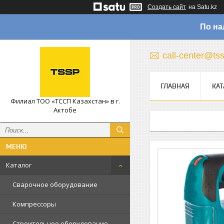
Создать сайт
на Satu.kz
По на
call-center@ts
ГЛАВНАЯ
КАТ
Филиал ТОО «ТССП Казахстан» в г.
Актобе
Каталог
Сварочное оборудование
Компрессоры
Строительное оборудование