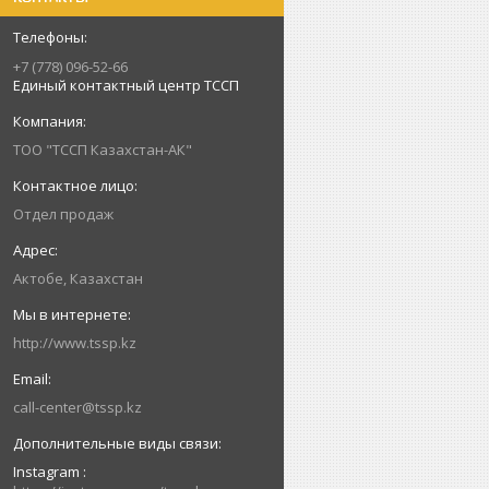
+7 (778) 096-52-66
Единый контактный центр ТССП
ТОО "ТССП Казахстан-АК"
Отдел продаж
Актобе, Казахстан
http://www.tssp.kz
call-center@tssp.kz
Instagram