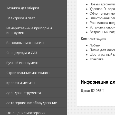
Новый эргономи
Техника для уборки
Удобная D- обр
Облегченная мо
Электрика и свет
Электронная ре
Распиловка под 
Установка опорн
Измерительные приборы и
Встроенный пат
инструмент
Комплектация:
Расходные материалы
Лобзик
Пилка для лобз
Спецодежда и СИЗ
Шестигранный 
Упаковка
Ручной инструмент
Строительные материалы
Информация дл
Крепеж и метизы
Цена:
52 935 ₸
Аренда инструмента
Автосервисное оборудование
Оснащение мастерских