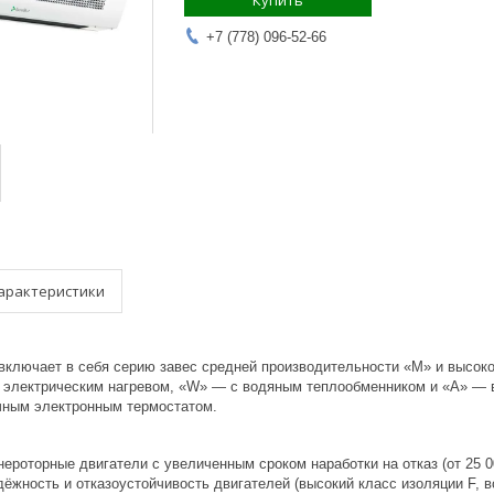
Купить
+7 (778) 096-52-66
арактеристики
включает в себя серию завес средней производительности «M» и высоко
 электрическим нагревом, «W» — с водяным теплообменником и «А» — в
чным электронным термостатом.
ероторные двигатели с увеличенным сроком наработки на отказ (от 25 0
ёжность и отказоустойчивость двигателей (высокий класс изоляции F, в