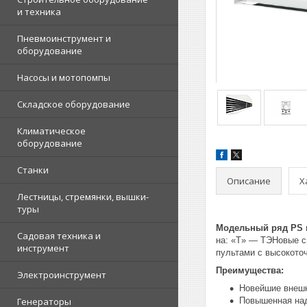
и техника
Пневмоинструмент и
оборудование
Насосы и мотопомпы
Складское оборудование
Климатическое
оборудование
Станки
Описание
Х
Лестницы, стремянки, вышки-
туры
Модельный ряд PS
Садовая техника и
на: «T» — ТЭНовые с
инструмент
пультами с высокото
Преимущества:
Электроинструмент
Новейшие внешн
Генераторы
Повышенная над