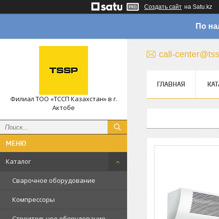
Создать сайт
на Satu.kz
По на
call-center@ts
ГЛАВНАЯ
КАТ
Филиал ТОО «ТССП Казахстан» в г.
Актобе
Каталог
Сварочное оборудование
Компрессоры
Строительное оборудование