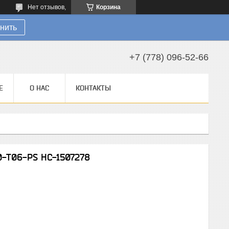
Нет отзывов,
Корзина
нить
+7 (778) 096-52-66
Е
О НАС
КОНТАКТЫ
0-T06-PS НС-1507278