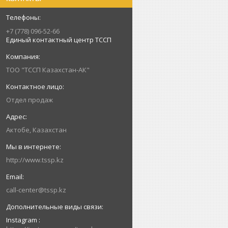
+7 (778) 096-52-66
Единый контактный центр ТССП
ТОО "ТССП Казахстан-АК"
Отдел продаж
Актобе, Казахстан
http://www.tssp.kz
call-center@tssp.kz
Instagram