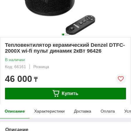
Тепловентилятор керамический Denzel DTFC-
2000X wi-fi пульт динамик 2кВт 96426
В наличии
Код: 66161
Розница
46 000
₸
Купить
Описание
Характеристики
Доставка
Оплата
Усл
Описание