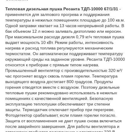
Тепловая дизельная пушка Ресанта ТДП-10000 67/1/31
-
применяется для залпового прогрева и поддержания
температуры в нежилых помещениях площадью до 100 кв.м.
Одной заправки хватает на 13 часов непрерывной работы. В
бак объемом 12 л можно заливать дизтопливо или керосин.
При максимальном расходе дизеля 0,79 кг/ч тепловая пушка
выдает мощность 10 кВт. Режим работы, интенсивность
нагрева и расход топлива регулируются механическим
термостатом. Он автоматически поддерживает температуру
окружающей среды на заданном уровне. Ресанта ТДП-10000
относится к приборам с прямым типом нагрева.
Промышленный вентилятор с производительностью 320 м³/
час прогоняет воздух сквозь пламя горелки. Температура
выходящего воздуха достигает 800 градусов. Продукты
горения отводятся вместе с воздухом. Поэтому дизельные
тепловые пушки рекомендовано использовать в нежилых
помещениях с качественной вентиляцией. Безопасную
эксплуатацию теплопушки обеспечивают три степени
защиты. Термодатчик отключает прибор при перегреве.
Фотодетектор срабатывает, если пламя горелки погасло.
Защита от воспламенения не дает пушке снова включиться
после аварийного завершения. Для работы вентилятора и
автоматики требуется подключение к электросети 220 В.