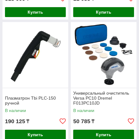
Купить
Купить
Универсальный очиститель
Плазматрон Tbi PLC-150
Versa PC10 Dremel
ручной
F013PC10JD
В наличии
В наличии
190 125
50 785
₸
₸
Купить
Купить