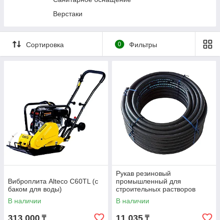
Прессы гидравлические
Верстаки
Трансмиссионные стойки
Гидравлические цилиндры и насосы
Сортировка
0
Фильтры
Подъемники автомобильные
Стяжки пружин
Специальный инструмент
Станки и мойки деталей
Диагностическое оборудование
Вытяжка выхлопных газов
Кузовной ремонт
Фонари и переноски
Рукав резиновый
Виброплита Alteco C60TL (с
промышленный для
баком для воды)
строительных растворов
SEMPERIT SM40 50х8мм 1м
В наличии
В наличии
313 000
11 035
₸
₸