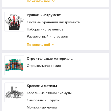
Защита органов зрения
Показать всё
Защита головы
Ручной инструмент
Системы хранения инструмента
Наборы инструментов
Разметочный инструмент
Отвертки
Показать всё
Шарнирно-губцевый инструмент
Электромонтажный инструмент
Строительные материалы
Зажимной инструмент
Строительная химия
Ударный инструмент
Режущий инструмент
Крепеж и метизы
Столярно-слесарный инструмент
Кабельные стяжки / хомуты
Монтажный инструмент
Саморезы и шурупы
Трубный инструмент
Монтажные ленты
Отделочный инструмент