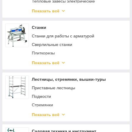
Тепловые завесы электрические
Водонагреватели
Показать всё
Котлы отопления
Аккумуляторные вентиляторы
Станки
Станки для работы с арматурой
Сверлильные станки
Плиткорезы
Пильные станки
Показать всё
Токарные станки
Тиски
Лестницы, стремянки, вышки-туры
Стружкоотсосы
Приставные лестницы
Фрезерные станки
Подмости
Строгальные станки
Стремянки
Шлифовальные станки
Двухсекционные лестницы
Показать всё
Комплектующие для станков
Трехсекционные лестницы
Передвижные лестницы с платформой
Садовая техника и инструмент