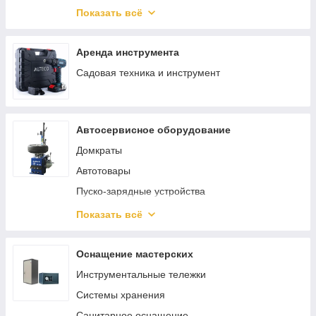
Гвозди
Ключи, трещотки, воротки
Показать всё
Такелаж
Скобы
Аренда инструмента
Садовая техника и инструмент
Автосервисное оборудование
Домкраты
Автотовары
Пуско-зарядные устройства
Трубогибы
Показать всё
Смазочное и заправочное оборудование
Шиномонтажное оборудование
Оснащение мастерских
Кантователи двигателя
Инструментальные тележки
Лежаки подкатные
Системы хранения
Подставки страховочные
Санитарное оснащение