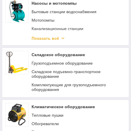
Пневмошлифмашины
Насосы и мотопомпы
Пневмокраскопульты
Бытовые станции водоснабжения
Пневмопистолеты
Мотопомпы
Наборы пневмоинструмента
Канализационные станции
Пневмодрели
Погружные насосы
Показать всё
Регуляторы давления
Циркуляционные насосы
Пневматические заклепочники
Аксессуары и принадлежности для насосов
Складское оборудование
Пневмошуруповерты
Общепромышленные насосы
Грузоподъемное оборудование
Хоппер ковши
Бытовые поверхностные насосы
Складское подъемно-транспортное
оборудование
Пневмоотвертки
Автоматика для насосов
Комплектующие для грузоподъемного
Пневмоножницы и пилы
оборудования
Пневмотрещотки
Пневматические лобзики
Климатическое оборудование
Тепловые пушки
Обогреватели