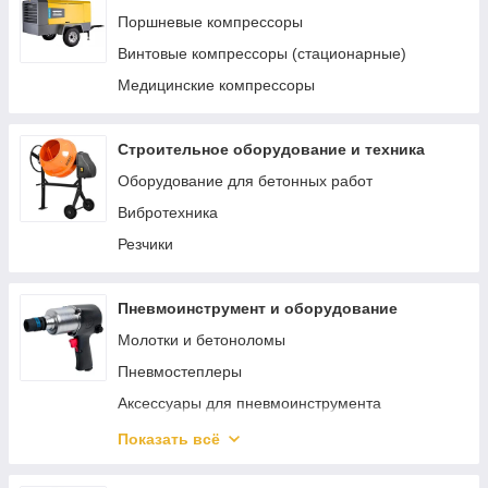
Материалы и комплектующие для сварки и
Поршневые компрессоры
пайки
Винтовые компрессоры (стационарные)
Аппараты для сварки труб
Медицинские компрессоры
Строительное оборудование и техника
Оборудование для бетонных работ
Вибротехника
Резчики
Пневмоинструмент и оборудование
Молотки и бетоноломы
Пневмостеплеры
Аксессуары для пневмоинструмента
Пневматический гайковерт
Показать всё
Аэрографы