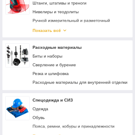
Реноваторы
Штанги, штативы и треноги
Bosch PRO-MIX
Нивелиры и теодолиты
Наборы электроинструмента
Ручной измерительный и разметочный
инструмент
Перфораторы
Показать всё
Электротехнические измерительные приборы
Зарядные устройства для аккумуляторов
Диагностика и неразрушающий контроль
Специальный электроинструмент
Расходные материалы
Измерение параметров окружающей среды
Винтоверты
Биты и наборы
Специализированные приборы и
Пистолеты для герметика аккумуляторные
Сверление и бурение
комплектующие
Трещотки аккумуляторные
Резка и шлифовка
Измерители длины и расстояния
Аккумуляторные заклепочники
Расходные материалы для внутренней отделки
Просекатели аккумуляторные
Спецодежда и СИЗ
Одежда
Обувь
Пояса, ремни, кобуры и принадлежности