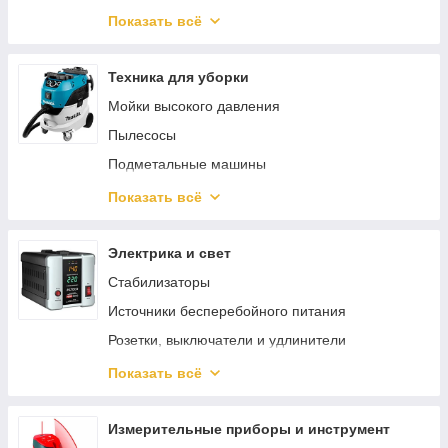
Сельскохозяйственные машины
Клеевые пистолеты
Комплектующие для генераторов
Показать всё
Аккумуляторные секаторы
Торцовочные пилы
Инверторные генераторы
Садовый отдых
Строительные миксеры
Техника для уборки
Гайковерты
Мойки высокого давления
Степлеры / нейлеры
Пылесосы
Машины алмазного бурения
Подметальные машины
Штроборезы / Бороздоделы
Аксессуары и принадлежности
Показать всё
Аккумуляторы для электроинструмента
Пароочистители
Дисковые пилы
Очистители окон
Электрика и свет
Электрические ножницы
Пеногенераторы
Стабилизаторы
Краскопульты
Средства для чистки и ухода
Источники бесперебойного питания
Сабельные пилы
Поломойные машины
Розетки, выключатели и удлинители
Аккумуляторные отвертки
Клеммы, сжимы, кабельные наконечники
Показать всё
Аксессуары и насадки для инструментов
Изоляция и защита кабеля
Граверы
Освещение
Измерительные приборы и инструмент