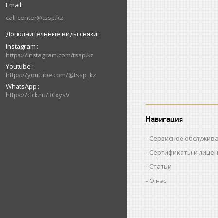
call-center@tssp.kz
Instagram
https://instagram.com/tssp.kz
Youtube
https://youtube.com/@tssp_kz
WhatsApp
https://clck.ru/3CxysV
Навигация
Сервисное обслужив
Сертификаты и лице
Статьи
О нас