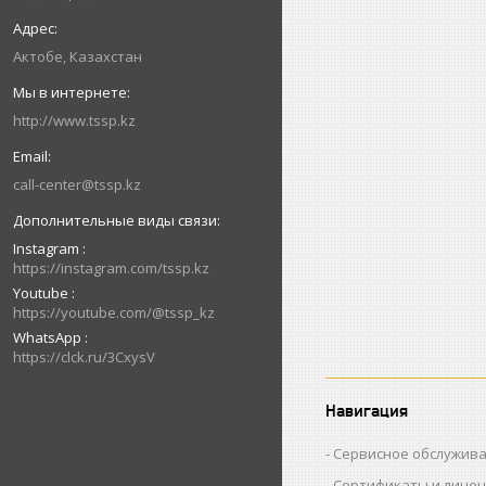
Актобе, Казахстан
http://www.tssp.kz
call-center@tssp.kz
Instagram
https://instagram.com/tssp.kz
Youtube
https://youtube.com/@tssp_kz
WhatsApp
https://clck.ru/3CxysV
Навигация
Сервисное обслужив
Сертификаты и лице