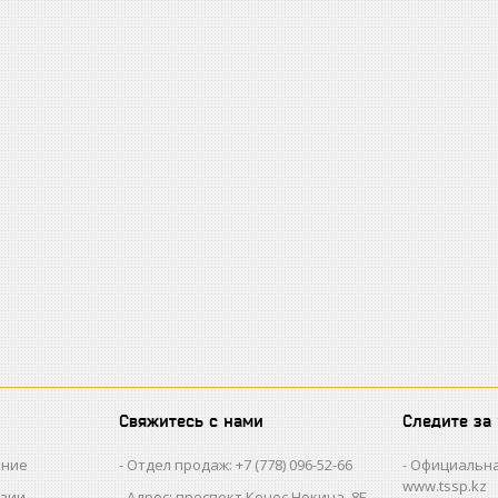
Свяжитесь с нами
Следите за
ание
Отдел продаж: +7 (778) 096-52-66
Официальна
www.tssp.kz
нзии
Адрес: проспект Кенес Нокина, 8Б,