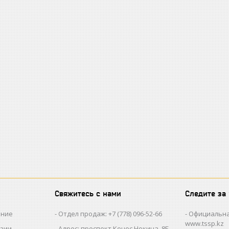
Свяжитесь с нами
Следите за
ание
Отдел продаж: +7 (778) 096-52-66
Официальна
www.tssp.kz
нзии
Адрес: проспект Кенес Нокина, 8Б,