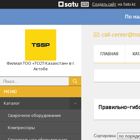
Создать сайт
на Satu.kz
По на
call-center@ts
ГЛАВНАЯ
КАТ
Филиал ТОО «ТССП Казахстан» в г.
Актобе
Каталог
Правильно-гиб
Сварочное оборудование
Компрессоры
Строительное оборудование