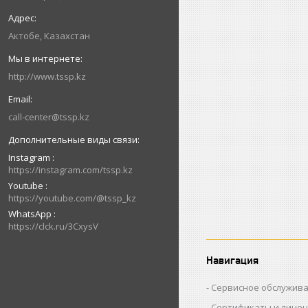
Актобе, Казахстан
http://www.tssp.kz
call-center@tssp.kz
Instagram
https://instagram.com/tssp.kz
Youtube
https://youtube.com/@tssp_kz
WhatsApp
https://clck.ru/3CxysV
Навигация
Сервисное обслужив
Сертификаты и лице