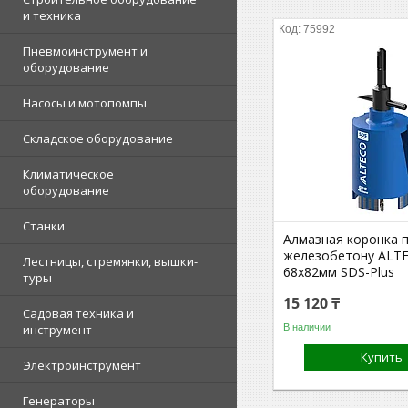
и техника
75992
Пневмоинструмент и
оборудование
Насосы и мотопомпы
Складское оборудование
Климатическое
оборудование
Станки
Алмазная коронка 
железобетону ALT
Лестницы, стремянки, вышки-
68x82мм SDS-Plus
туры
15 120 ₸
Садовая техника и
В наличии
инструмент
Купить
Электроинструмент
Генераторы