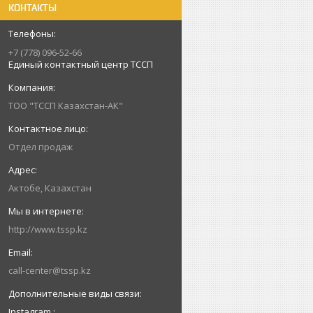
КОНТАКТЫ
+7 (778) 096-52-66
Единый контактный центр ТССП
ТОО "ТССП Казахстан-АК"
Отдел продаж
Актобе, Казахстан
http://www.tssp.kz
call-center@tssp.kz
Instagram