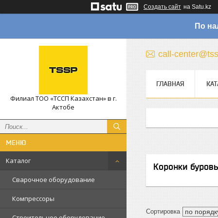
Создать сайт
на Satu.kz
По на
call-center@ts
ГЛАВНАЯ
КАТ
Филиал ТОО «ТССП Казахстан» в г.
Актобе
Каталог
Коронки буров
Сварочное оборудование
Компрессоры
Строительное оборудование