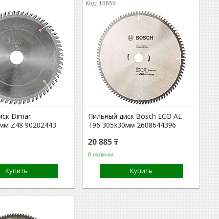
18859
иск Dimar
Пильный диск Bosch ECO AL
8мм Z48 90202443
T96 305x30мм 2608644396
20 885 ₸
В наличии
Купить
Купить