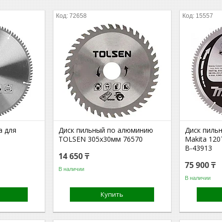
72658
15557
a для
Диск пильный по алюминию
Диск пиль
TOLSEN 305x30мм 76570
Makita 120
B-43913
14 650 ₸
75 900 ₸
В наличии
В наличии
Купить