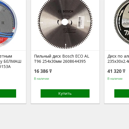
ветным
Пильный диск Bosch ECO AL
Диск по а
ику БЕЛМАШ
T96 254x30мм 2608644395
235х30х2.
D153A
16 386 ₸
41 320 ₸
В наличии
В наличии
Купить