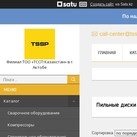
Создать сайт
на Satu.kz
По на
call-center@ts
ГЛАВНАЯ
КАТ
Филиал ТОО «ТССП Казахстан» в г.
Актобе
Каталог
Пильные диски
Сварочное оборудование
Компрессоры
Строительное оборудование