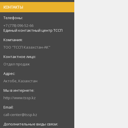
КОНТАКТЫ
+7 (778) 096-52-66
Единый контактный центр ТССП
ТОО "ТССП Казахстан-АК"
Отдел продаж
Актобе, Казахстан
http://www.tssp.kz
call-center@tssp.kz