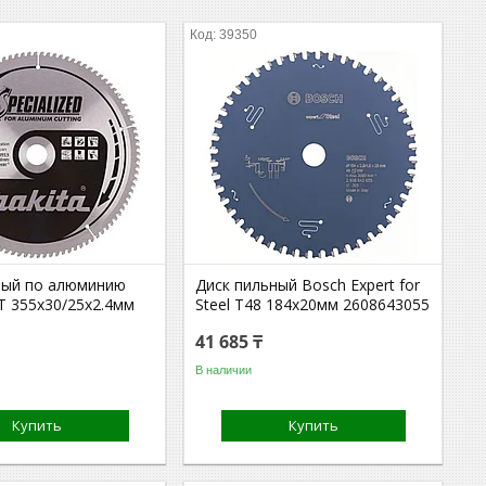
39350
ный по алюминию
Диск пильный Bosch Expert for
T 355x30/25x2.4мм
Steel Т48 184x20мм 2608643055
41 685 ₸
В наличии
Купить
Купить