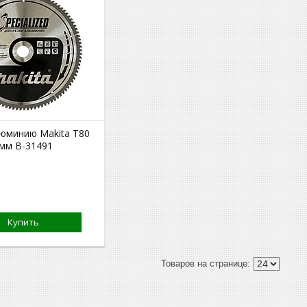
люминию Makita Т80
4мм B-31491
Купить