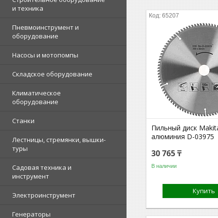
и техника
65207
Пневмоинструмент и
оборудование
Насосы и мотопомпы
Складское оборудование
Климатическое
оборудование
Станки
Пильный диск Makit
алюминия D-03975
Лестницы, стремянки, вышки-
туры
30 765 ₸
В наличии
Садовая техника и
инструмент
Купить
Электроинструмент
Генераторы