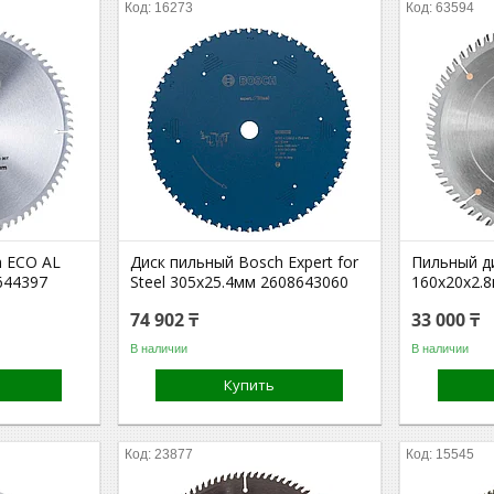
16273
63594
h ECO AL
Диск пильный Bosch Expert for
Пильный д
644397
Steel 305х25.4мм 2608643060
160х20х2.
74 902 ₸
33 000 ₸
В наличии
В наличии
Купить
23877
15545