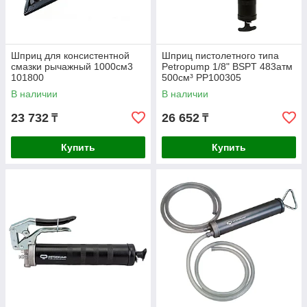
Шприц для консистентной
Шприц пистолетного типа
смазки рычажный 1000см3
Petropump 1/8" BSPT 483атм
101800
500см³ PP100305
В наличии
В наличии
23 732
26 652
₸
₸
Купить
Купить