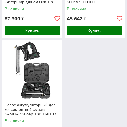
Petropump для смазки 1/8"
500см³ 100900
BSPT 500см³ 413бар
В наличии
В наличии
PP100307
67 300
45 642
₸
₸
Купить
Купить
Насос аккумуляторный для
консистентной смазки
SAMOA 450бар 18В 160103
В наличии