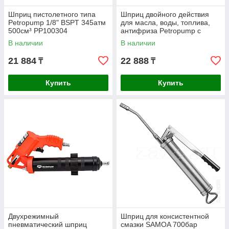
Шприц пистолетного типа
Шприц двойного действия
Petropump 1/8" BSPT 345атм
для масла, воды, топлива,
500см³ PP100304
антифриза Petropump с
двумя шлангами 4"
В наличии
В наличии
PP100309
21 884
22 888
₸
₸
Купить
Купить
Двухрежимный
Шприц для консистентной
пневматический шприц
смазки SAMOA 700бар