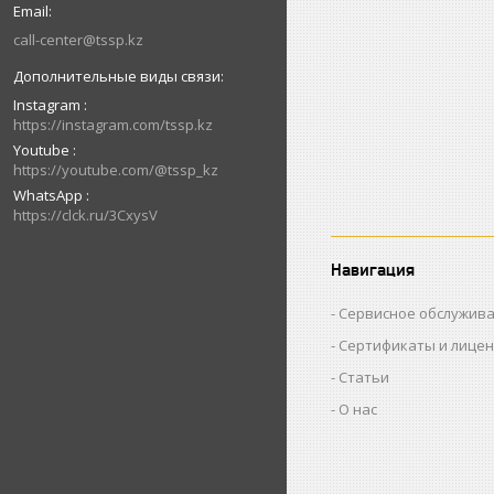
call-center@tssp.kz
Instagram
https://instagram.com/tssp.kz
Youtube
https://youtube.com/@tssp_kz
WhatsApp
https://clck.ru/3CxysV
Навигация
Сервисное обслужив
Сертификаты и лице
Статьи
О нас