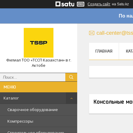
Создать сайт
на Satu.kz
По на
call-center@ts
ГЛАВНАЯ
КАТ
Филиал ТОО «ТССП Казахстан» в г.
Актобе
Каталог
Консольные мо
Сварочное оборудование
Компрессоры
Строительное оборудование