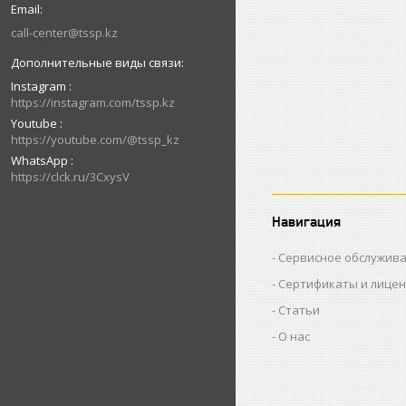
call-center@tssp.kz
Instagram
https://instagram.com/tssp.kz
Youtube
https://youtube.com/@tssp_kz
WhatsApp
https://clck.ru/3CxysV
Навигация
Сервисное обслужив
Сертификаты и лице
Статьи
О нас