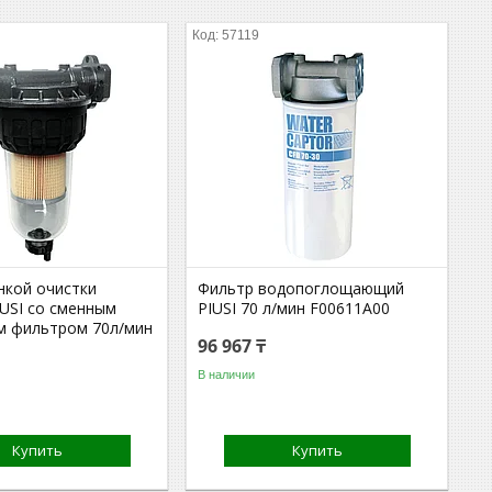
57119
нкой очистки
Фильтр водопоглощающий
IUSI со сменным
PIUSI 70 л/мин F00611A00
м фильтром 70л/мин
96 967 ₸
В наличии
Купить
Купить