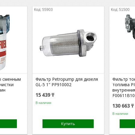
55903
51500
о сменным
Фильтр Petropump для дизеля
Фильтр то
чистки
GL-5 1" PP910002
топлива P
мин
внутренни
15 439 ₸
F00611B10
В наличии
130 663 ₸
В наличии
Купить