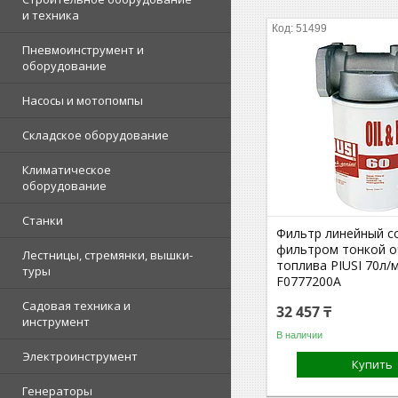
и техника
51499
Пневмоинструмент и
оборудование
Насосы и мотопомпы
Складское оборудование
Климатическое
оборудование
Станки
Фильтр линейный с
фильтром тонкой о
Лестницы, стремянки, вышки-
топлива PIUSI 70л/
туры
F0777200A
Садовая техника и
32 457 ₸
инструмент
В наличии
Электроинструмент
Купить
Генераторы