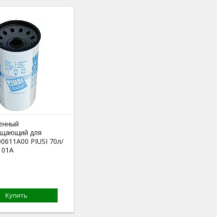
енный
ощающий для
0611A00 PIUSI 70л/
101A
Купить