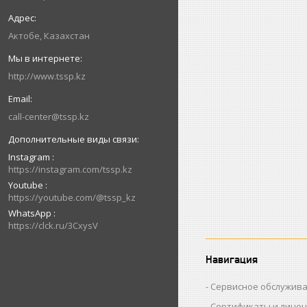
Актобе, Казахстан
http://www.tssp.kz
call-center@tssp.kz
Instagram
https://instagram.com/tssp.kz
Youtube
https://youtube.com/@tssp_kz
WhatsApp
https://clck.ru/3CxysV
Навигация
Сервисное обслужив
Сертификаты и лице