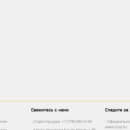
Свяжитесь с нами
Следите за
ание
Отдел продаж: +7 (778) 096-52-66
Официальна
www.tssp.kz
нзии
Адрес: проспект Кенес Нокина, 8Б,