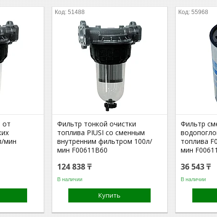
51488
55968
 от
Фильтр тонкой очистки
Фильтр см
ких
топлива PIUSI со сменным
водопогл
л/мин
внутренним фильтром 100л/
топлива F0
мин F00611B60
мин F0061
124 838 ₸
36 543 ₸
В наличии
В наличии
Купить