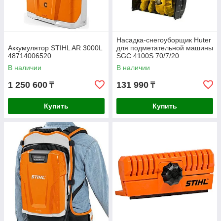
Насадка-снегоуборщик Huter
Аккумулятор STIHL AR 3000L
для подметательной машины
48714006520
SGC 4100S 70/7/20
В наличии
В наличии
1 250 600
131 990
₸
₸
Купить
Купить