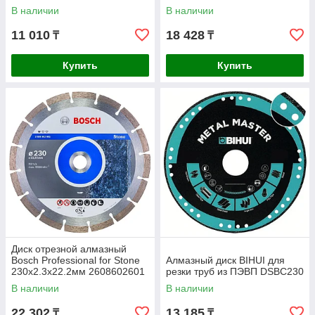
2608602205
В наличии
В наличии
11 010
18 428
₸
₸
Купить
Купить
Диск отрезной алмазный
Bosch Professional for Stone
Алмазный диск BIHUI для
230x2.3x22.2мм 2608602601
резки труб из ПЭВП DSBC230
В наличии
В наличии
22 302
13 185
₸
₸