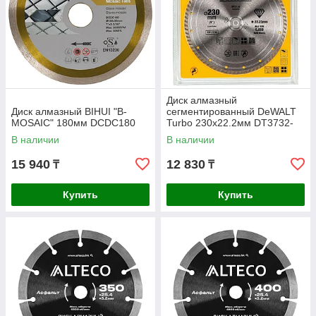
Диск алмазный
Диск алмазный BIHUI "B-
сегментированный DeWALT
MOSAIC" 180мм DCDC180
Turbo 230x22.2мм DT3732-
QZ
В наличии
В наличии
15 940
12 830
₸
₸
Купить
Купить