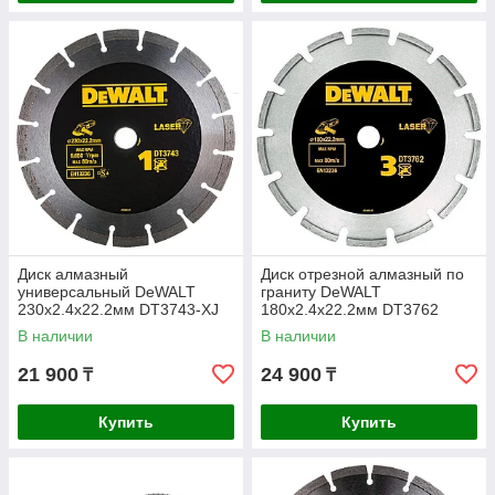
Диск алмазный
Диск отрезной алмазный по
универсальный DeWALT
граниту DeWALT
230х2.4х22.2мм DT3743-XJ
180х2.4х22.2мм DT3762
В наличии
В наличии
21 900
24 900
₸
₸
Купить
Купить