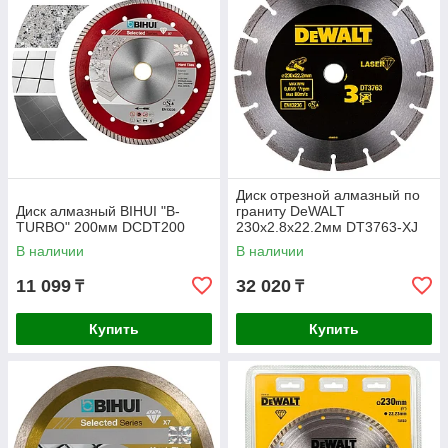
Диск отрезной алмазный по
Диск алмазный BIHUI "B-
граниту DeWALT
TURBO" 200мм DCDT200
230х2.8х22.2мм DT3763-XJ
В наличии
В наличии
11 099
32 020
₸
₸
Купить
Купить