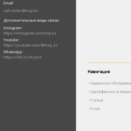
call-center@tssp.kz
Instagram
https://instagram.com/tssp.kz
Youtube
https://youtube.com/@tssp_kz
WhatsApp
https://clck.ru/3CxysV
Навигация
Сервисное обслужив
Сертификаты и лице
Статьи
О нас