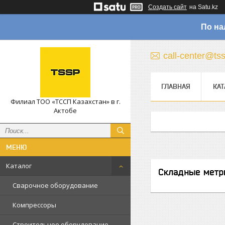
Создать сайт
на Satu.kz
По на
call-center@ts
ГЛАВНАЯ
КАТ
Филиал ТОО «ТССП Казахстан» в г.
Актобе
Каталог
Складные метр
Сварочное оборудование
Компрессоры
Строительное оборудование