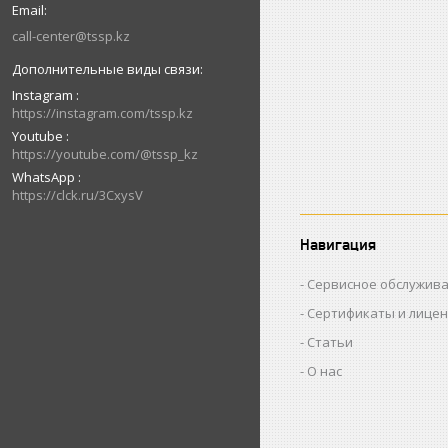
call-center@tssp.kz
Instagram
https://instagram.com/tssp.kz
Youtube
https://youtube.com/@tssp_kz
WhatsApp
https://clck.ru/3CxysV
Навигация
Сервисное обслужив
Сертификаты и лице
Статьи
О нас