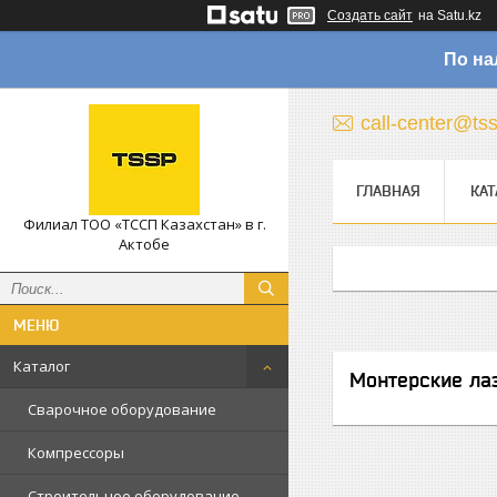
Создать сайт
на Satu.kz
По на
call-center@ts
ГЛАВНАЯ
КАТ
Филиал ТОО «ТССП Казахстан» в г.
Актобе
Каталог
Монтерские ла
Сварочное оборудование
Компрессоры
Строительное оборудование